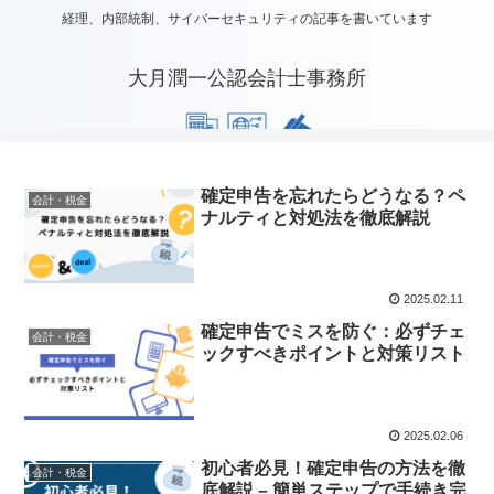
経理、内部統制、サイバーセキュリティの記事を書いています
大月潤一公認会計士事務所
確定申告を忘れたらどうなる？ペ
会計・税金
ナルティと対処法を徹底解説
2025.02.11
確定申告でミスを防ぐ：必ずチェ
会計・税金
ックすべきポイントと対策リスト
2025.02.06
初心者必見！確定申告の方法を徹
会計・税金
底解説 – 簡単ステップで手続き完