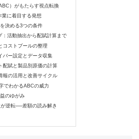
ABC）がもたらす視点転換
作業に着目する発想
を決める3つの条件
ップ：活動抽出から配賦計算まで
とコストプールの整理
イバー設定とデータ収集
ト配賦と製品別原価の計算
情報の活用と改善サイクル
字でわかるABCの威力
益のゆがみ
益が逆転──差額の読み解き