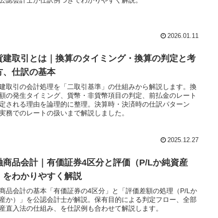
2026.01.11
貨建取引とは｜換算のタイミング・換算の判定と考
方、仕訳の基本
建取引の会計処理を「二取引基準」の仕組みから解説します。換
額の発生タイミング、貨幣・非貨幣項目の判定、前払金のレート
定される理由を論理的に整理。決算時・決済時の仕訳パターン
実務でのレートの扱いまで解説しました。
2025.12.27
融商品会計｜有価証券4区分と評価（P/Lか純資産
）をわかりやすく解説
商品会計の基本「有価証券の4区分」と「評価差額の処理（P/Lか
産か）」を公認会計士が解説。保有目的による判定フロー、全部
産直入法の仕組み、を仕訳例も合わせて解説します。