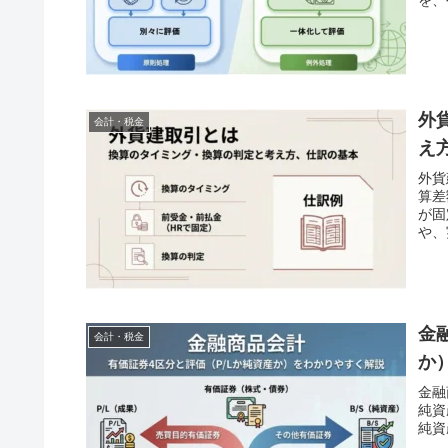
外
会計・税金
え
外貨
算差
が固
や、
金
会計・税金
か
金融
純資
純資