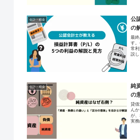
公
会計・税金
の
最終
す。
常利
説し
純
会計・税金
の
貸借
んか
が、
実務