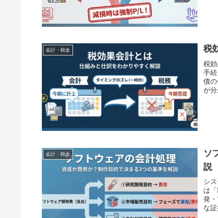
税
会計・税金
税効
手続
債の
が分
ソ
会計・税金
説
シス
は「
発・
な証