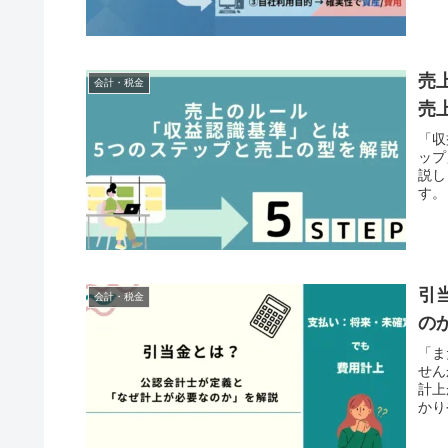
売
会計・税金
売
「収
ップ
説し
す。
引
会計・税金
の
「ま
せん
計上
かり