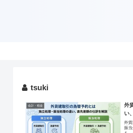
tsuki
外
会計・税金
い
外貨
振当
を、