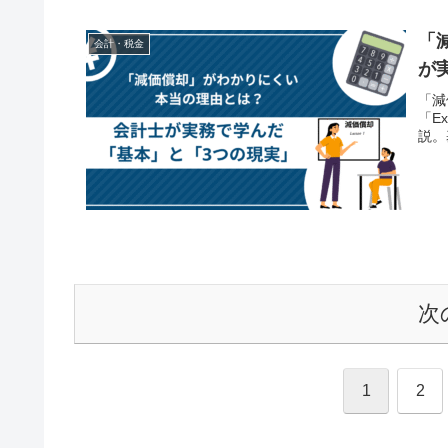
「
会計・税金
が
「減
「E
説。
次
1
2