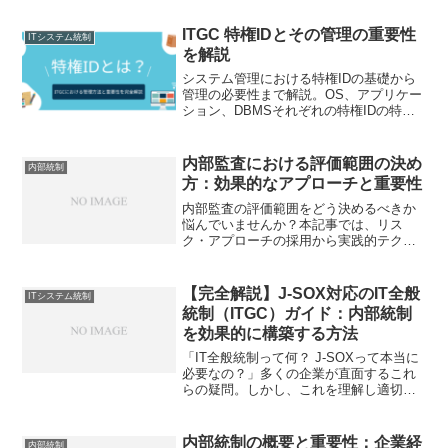
付与、効果的な統制フロー、リスク管
理、申請書類の設計、具体的な管理方法
ITGC 特権IDとその管理の重要性
ITシステム統制
を網羅的に説明し、内部監査部門向けに
を解説
実践的な知識を提供。
システム管理における特権IDの基礎から
管理の必要性まで解説。OS、アプリケー
ション、DBMSそれぞれの特権IDの特徴
と、法令対応や監査要件も含めた管理の
ポイントを詳しく説明します。内部監査
担当者向けに、特権ID管理の実務知識を
内部監査における評価範囲の決め
内部統制
提供します。
方：効果的なアプローチと重要性
内部監査の評価範囲をどう決めるべきか
悩んでいませんか？本記事では、リス
ク・アプローチの採用から実践的テクニ
ックまで、効果的な評価範囲の決定方法
を公認会計士が解説。限られたリソース
で最大の効果を得る内部監査の実現をサ
【完全解説】J-SOX対応のIT全般
ITシステム統制
ポートします。
統制（ITGC）ガイド：内部統制
を効果的に構築する方法
「IT全般統制って何？ J-SOXって本当に
必要なの？」多くの企業が直面するこれ
らの疑問。しかし、これを理解し適切に
実施できないと、企業の信頼性が揺ら
ぎ、最悪の場合、法令違反のリスクさえ
あります。IT全般統制は、単なる法令遵
内部統制の概要と重要性：企業経
内部統制