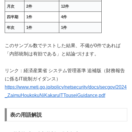
月次
2件
12件
四半期
1件
4件
年次
1件
1件
このサンプル数でテストした結果、不備が0件であれば
「内部統制は有効である」と結論づけます。
リンク：経済産業省 システム管理基準 追補版（財務報告
に係るIT統制ガイダンス）
https://www.meti.go.jp/policy/netsecurity/docs/secgov/2024
_ZaimuHoukokuNiKakaruITTouseiGuidance.pdf
表の用語解説