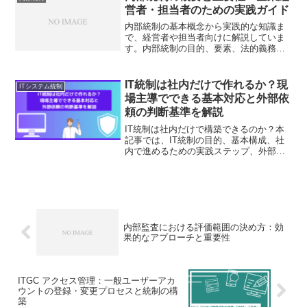
守以上に、企業の...
営者・担当者のための実践ガイド
内部統制の基本概念から実践的な知識ま
で、経営者や担当者向けに解説していま
す。内部統制の目的、要素、法的義務、
メリット・デメリット、構築対象、関係
者の役割などを網羅。企業の健全な運営
と持続的成長に不可欠な内部統制につい
IT統制は社内だけで作れるか？現
ITシステム統制
て、公認会計士の経験を基に分かりやす
場主導でできる基本対応と外部依
く解説しています。
頼の判断基準を解説
IT統制は社内だけで構築できるのか？本
記事では、IT統制の目的、基本構成、社
内で進めるための実践ステップ、外部専
門家に依頼すべき判断基準を公認会計士
が解説します。現場主導で整備を進めた
い方必見。
内部監査における評価範囲の決め方：効
果的なアプローチと重要性
ITGC アクセス管理：一般ユーザーアカ
ウントの登録・変更プロセスと統制の構
築