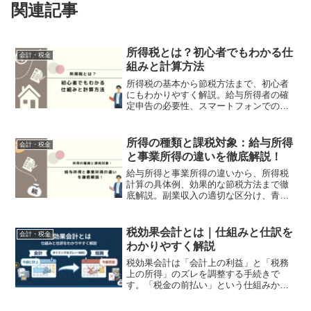
関連記事
所得税とは？初心者でもわかる仕
会計・税金
組みと計算方法
所得税の基本から節税方法まで、初心者
にもわかりやすく解説。給与所得者の確
定申告の必要性、スマートフォンでの申
告方法、医療費控除やふるさと納税など
の具体的な節税方法を紹介。複雑な税金
の仕組みをステップバイステップで説明
所得の種類と課税対象：給与所得
会計・税金
し、確定申告への不安を解消します。
と事業所得の違いを徹底解説！
給与所得と事業所得の違いから、所得税
計算の具体例、効果的な節税方法まで徹
底解説。副業収入の適切な区分け、青色
申告のメリット、各種控除の活用法な
ど、確定申告に必要な知識をわかりやす
く解説します。会社員、フリーランス、
税効果会計とは｜仕組みと仕訳を
会計・税金
副業をお持ちの方必見の税務ガイドで
わかりやすく解説
す。
税効果会計は「会計上の利益」と「税務
上の所得」のズレを調整する手続きで
す。「税金の前払い」という仕組みか
ら、繰延税金資産・負債の仕訳ルール、
実務で最も重要な「回収可能性」まで、