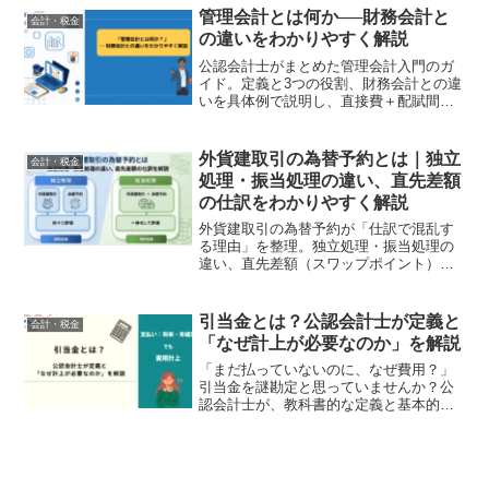
公認会計士が分かりやすく解説します。
管理会計とは何か──財務会計と
会計・税金
の違いをわかりやすく解説
公認会計士がまとめた管理会計入門のガ
イド。定義と3つの役割、財務会計との違
いを具体例で説明し、直接費＋配賦間接
費の計算や社内データの流れも紹介。初
心者が体系的に理解できる初歩記事で
す。
外貨建取引の為替予約とは｜独立
会計・税金
処理・振当処理の違い、直先差額
の仕訳をわかりやすく解説
外貨建取引の為替予約が「仕訳で混乱す
る理由」を整理。独立処理・振当処理の
違い、直先差額（スワップポイント）と
期間配分の考え方を、公認会計士が仕訳
例つきでわかりやすく解説。
引当金とは？公認会計士が定義と
会計・税金
「なぜ計上が必要なのか」を解説
「まだ払っていないのに、なぜ費用？」
引当金を謎勘定と思っていませんか？公
認会計士が、教科書的な定義と基本的な
仕訳に加え、なぜ計上が必要なのかとい
う理論的な理由と、具体的な当てはめ判
断を分かりやすく解説します。